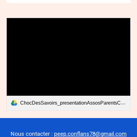
ChocDesSavoirs_presentationAssosParentsConflans.pdf
Nous contacter :
peep.conflans78@gmail.com